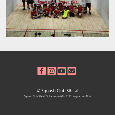
© Squash Club Sihltal
Squash Club Sihltal, Sihltalstrasse 63 in 8135 Langnau am Albis