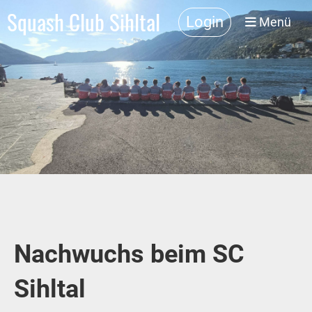
Squash Club Sihltal
Login
Menü
Nachwuchs beim SC
Sihltal