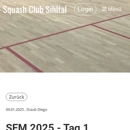
Squash Club Sihltal
Login
Menü
Zurück
09.01.2025
, Staub Diego
SEM 2025 - Tag 1