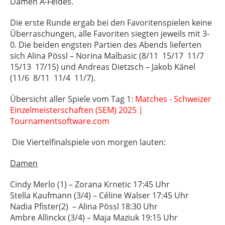
Damen A-Feldes.
Die erste Runde ergab bei den Favoritenspielen keine
Überraschungen, alle Favoriten siegten jeweils mit 3-
0. Die beiden engsten Partien des Abends lieferten
sich Alina Pössl – Norina Malbasic (8/11
15/17
11/7
15/13
17/15) und Andreas Dietzsch – Jakob Känel
(11/6
8/11
11/4
11/7).
Übersicht aller Spiele vom Tag 1:
Matches - Schweizer
Einzelmeisterschaften (SEM) 2025 |
Tournamentsoftware.com
Die Viertelfinalspiele von morgen lauten:
Damen
Cindy Merlo (1) – Zorana Krnetic 17:45 Uhr
Stella Kaufmann (3/4) – Céline Walser 17:45 Uhr
Nadia Pfister(2)
– Alina Pössl 18:30 Uhr
Ambre Allinckx (3/4) – Maja Maziuk 19:15 Uhr