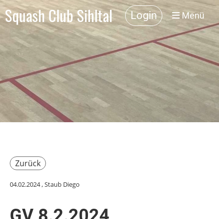
Squash Club Sihltal
Login
Menü
Zurück
04.02.2024
, Staub Diego
GV 8.2.2024