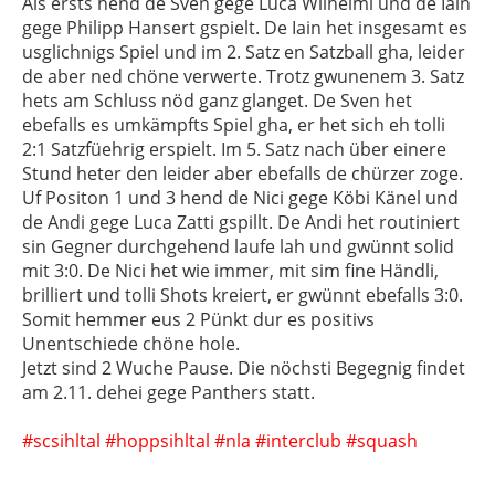
Als ersts hend de Sven gege Luca Wilhelmi und de Iain
gege Philipp Hansert gspielt. De Iain het insgesamt es
usglichnigs Spiel und im 2. Satz en Satzball gha, leider
de aber ned chöne verwerte. Trotz gwunenem 3. Satz
hets am Schluss nöd ganz glanget. De Sven het
ebefalls es umkämpfts Spiel gha, er het sich eh tolli
2:1 Satzfüehrig erspielt. Im 5. Satz nach über einere
Stund heter den leider aber ebefalls de chürzer zoge.
Uf Positon 1 und 3 hend de Nici gege Köbi Känel und
de Andi gege Luca Zatti gspillt. De Andi het routiniert
sin Gegner durchgehend laufe lah und gwünnt solid
mit 3:0. De Nici het wie immer, mit sim fine Händli,
brilliert und tolli Shots kreiert, er gwünnt ebefalls 3:0.
Somit hemmer eus 2 Pünkt dur es positivs
Unentschiede chöne hole.
Jetzt sind 2 Wuche Pause. Die nöchsti Begegnig findet
am 2.11. dehei gege Panthers statt.
#scsihltal
#hoppsihltal
#nla
#interclub
#squash