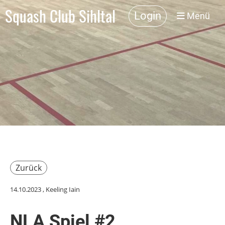
Squash Club Sihltal
Login
Menü
Zurück
14.10.2023
, Keeling Iain
NLA Spiel #2